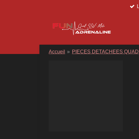
Passer
au
contenu
principal
Accueil
»
PIECES DETACHEES QUAD