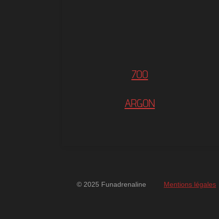
700
ARGON
© 2025 Funadrenaline
Mentions légales
googlebd13ec162c580d7f.html