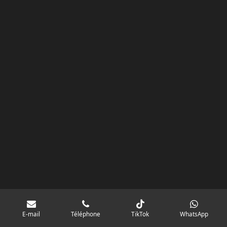
k
a
p
googlebd13ec162c580d7f.html
m
E-mail
Téléphone
TikTok
WhatsApp