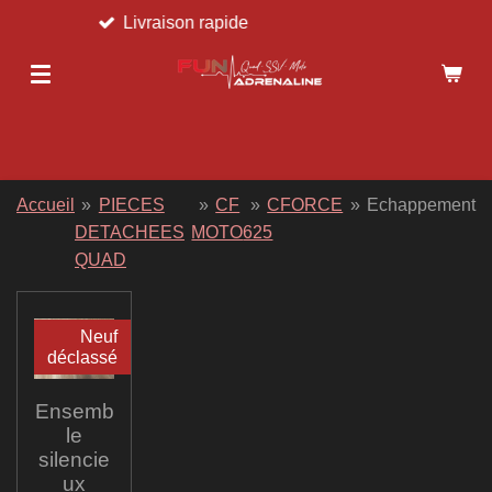
Livraison rapide
Passer
au
contenu
principal
Accueil
»
PIECES
»
CF
»
CFORCE
»
Echappement
DETACHEES
MOTO
625
QUAD
Neuf
déclassé
Ensemb
le
silencie
ux