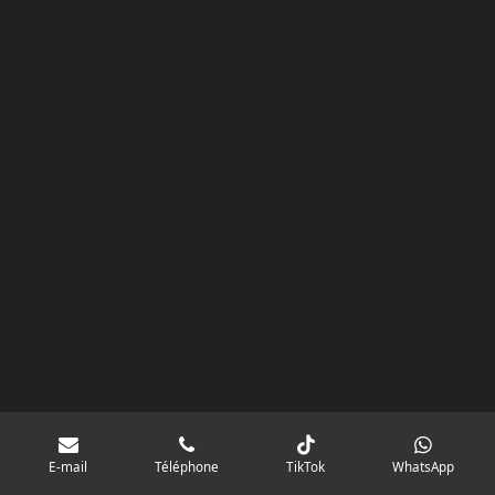
k
a
p
googlebd13ec162c580d7f.html
m
E-mail
Téléphone
TikTok
WhatsApp