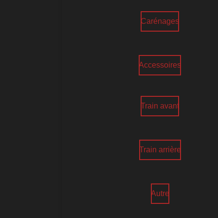
Carénages
Accessoires
Train avant
Train arrière
Autre