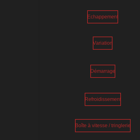
Echappement
Variation
Démarrage
Refroidissement
Boîte à vitesse / tringlerie