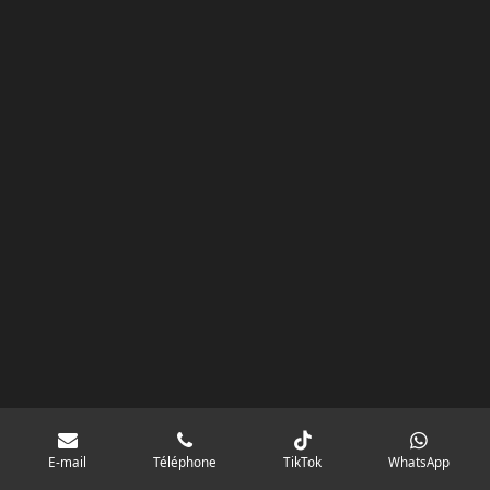
k
a
p
googlebd13ec162c580d7f.html
m
E-mail
Téléphone
TikTok
WhatsApp