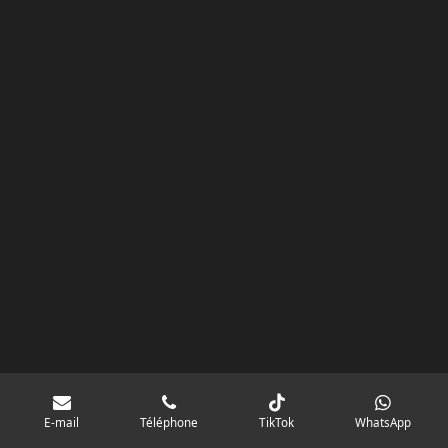
k
a
p
googlebd13ec162c580d7f.html
m
E-mail
Téléphone
TikTok
WhatsApp