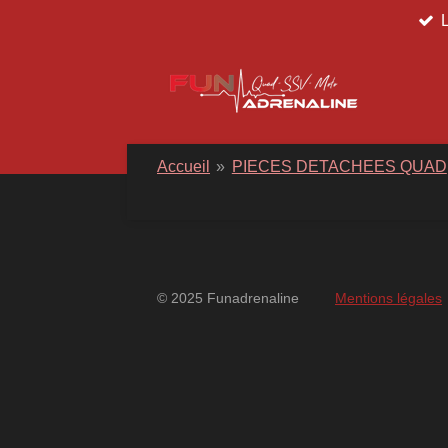
Passer
au
contenu
principal
Accueil
»
PIECES DETACHEES QUAD
© 2025 Funadrenaline
Mentions légales
googlebd13ec162c580d7f.html