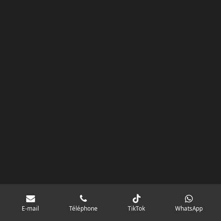
k
a
p
googlebd13ec162c580d7f.html
m
E-mail
Téléphone
TikTok
WhatsApp