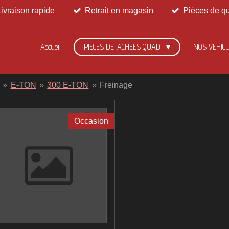
Livraison rapide
Retrait en magasin
Pièces de qu
Accueil
PIECES DETACHEES QUAD
NOS VEHIC
»
E-TON
»
300 E-TON
»
Freinage
Occasion