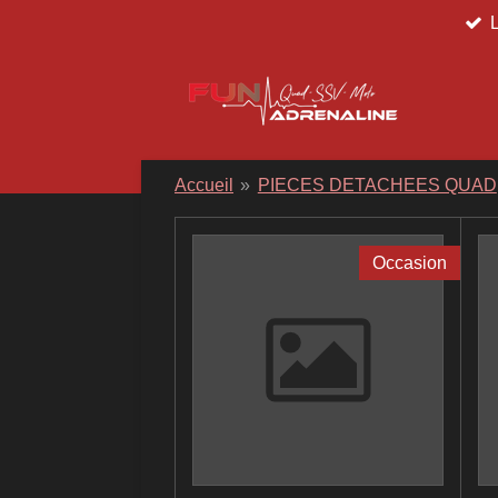
Passer
au
contenu
principal
Accueil
»
PIECES DETACHEES QUAD
Occasion