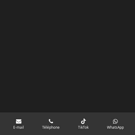
k
a
p
googlebd13ec162c580d7f.html
m
E-mail
Téléphone
TikTok
WhatsApp