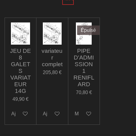
Épuisé
JEU DE
variateu
PIPE
8
r
D'ADMI
GALET
complet
SSION
S
1
205,80 €
VARIAT
RENIFL
EUR
ARD
14G
70,80 €
49,90 €
Ajouter au panier
Ajouter au panier
M'avertir si disponible