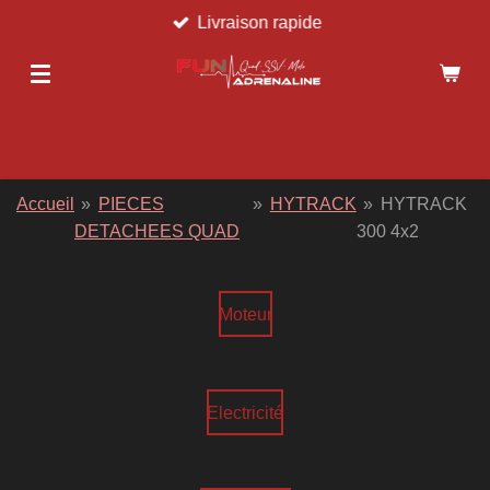
Livraison rapide
Passer
au
contenu
principal
Accueil
»
PIECES
»
HYTRACK
»
HYTRACK
DETACHEES QUAD
300 4x2
Moteur
Electricité