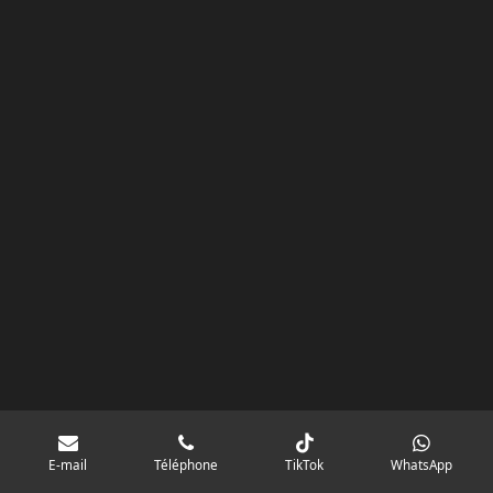
k
a
p
googlebd13ec162c580d7f.html
m
E-mail
Téléphone
TikTok
WhatsApp