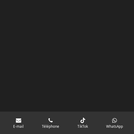
k
a
p
googlebd13ec162c580d7f.html
m
E-mail
Téléphone
TikTok
WhatsApp