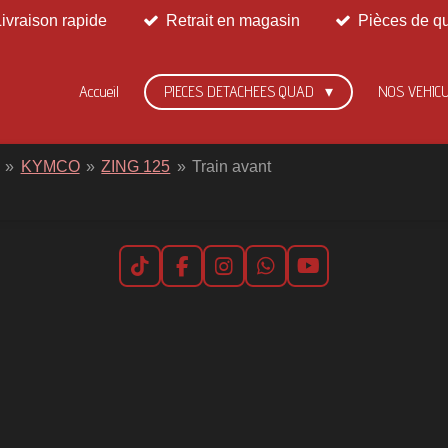
Livraison rapide
Retrait en magasin
Pièces de qu
Accueil
PIECES DETACHEES QUAD
NOS VEHIC
»
KYMCO
»
ZING 125
»
Train avant
T
F
I
W
Y
i
a
n
h
o
k
c
s
a
u
T
e
t
t
T
o
b
a
s
u
k
o
g
A
b
o
r
p
e
k
a
p
m