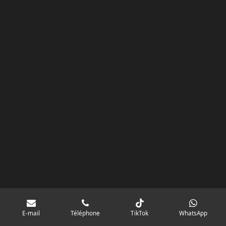
k
a
p
googlebd13ec162c580d7f.html
m
E-mail
Téléphone
TikTok
WhatsApp