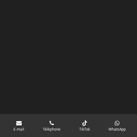
k
a
p
googlebd13ec162c580d7f.html
m
E-mail
Téléphone
TikTok
WhatsApp