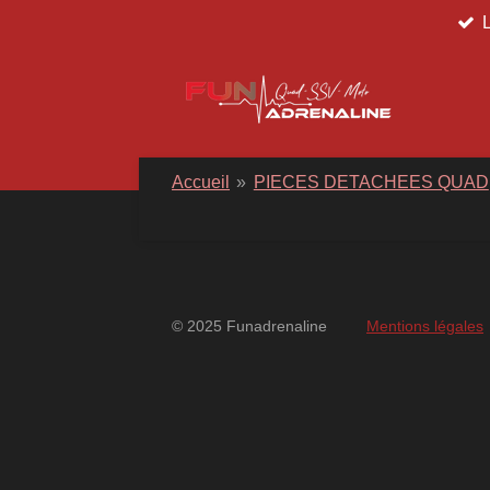
Passer
au
contenu
principal
Accueil
»
PIECES DETACHEES QUAD
© 2025 Funadrenaline
Mentions légales
googlebd13ec162c580d7f.html