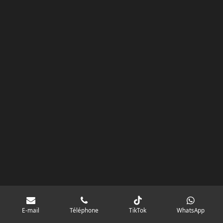
k
a
p
googlebd13ec162c580d7f.html
m
E-mail
Téléphone
TikTok
WhatsApp