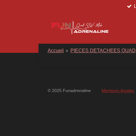
Passer
au
contenu
principal
Accueil
»
PIECES DETACHEES QUAD
© 2025 Funadrenaline
Mentions légales
googlebd13ec162c580d7f.html