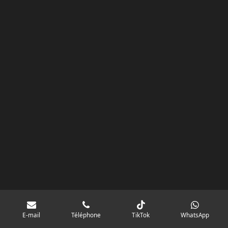
k
a
p
googlebd13ec162c580d7f.html
m
E-mail
Téléphone
TikTok
WhatsApp