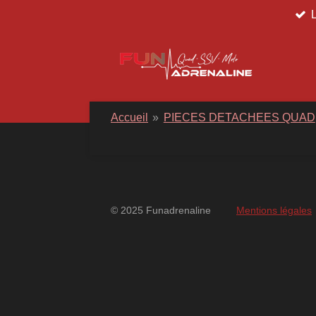
Passer
au
contenu
principal
Accueil
»
PIECES DETACHEES QUAD
© 2025 Funadrenaline
Mentions légales
googlebd13ec162c580d7f.html