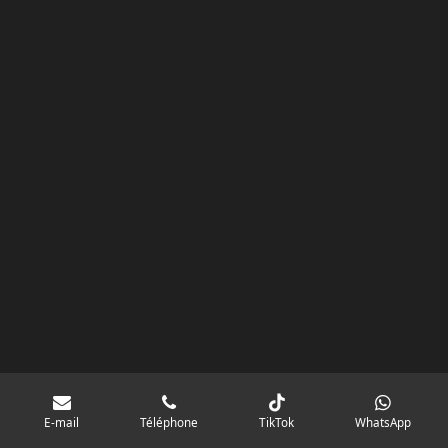
k
a
p
googlebd13ec162c580d7f.html
m
E-mail
Téléphone
TikTok
WhatsApp