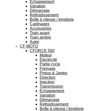
Echappement
Variation
Démarrage
Refroidissement
Boîte à vitesse / tringlerie
Carénages
Accessoires
Train avant
Train arrière
Autre
CF MOTO
CFORCE 500
Moteur
Electricité
Partie cycle
Freinage
Pneus & Jantes
Direction
Injection
Transmission
Echappement
Variation
Démarrage
Refroidissement
Boîte à vitesse / tringlerie