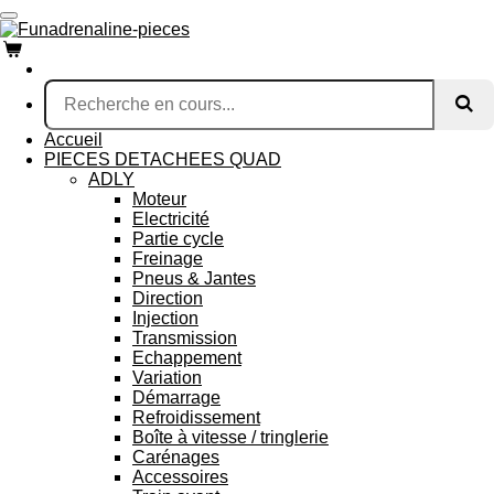
Passer
au
contenu
principal
Accueil
PIECES DETACHEES QUAD
ADLY
Moteur
Electricité
Partie cycle
Freinage
Pneus & Jantes
Direction
Injection
Transmission
Echappement
Variation
Démarrage
Refroidissement
Boîte à vitesse / tringlerie
Carénages
Accessoires