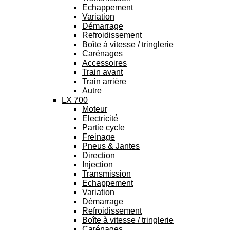
Echappement
Variation
Démarrage
Refroidissement
Boîte à vitesse / tringlerie
Carénages
Accessoires
Train avant
Train arrière
Autre
LX 700
Moteur
Electricité
Partie cycle
Freinage
Pneus & Jantes
Direction
Injection
Transmission
Echappement
Variation
Démarrage
Refroidissement
Boîte à vitesse / tringlerie
Carénages