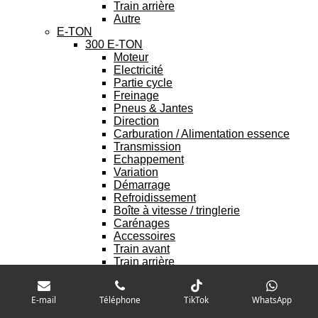
Train arrière
Autre
E-TON
300 E-TON
Moteur
Electricité
Partie cycle
Freinage
Pneus & Jantes
Direction
Carburation / Alimentation essence
Transmission
Echappement
Variation
Démarrage
Refroidissement
Boîte à vitesse / tringlerie
Carénages
Accessoires
Train avant
Train arrière
Autre
KYMCO
E-mail
Téléphone
TikTok
WhatsApp
MAXXER 400
Moteur