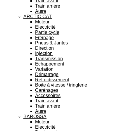
Train avant
Train arrière
Autre
ARCTIC CAT
Moteur
Electricité
Partie cycle
Freinage
Pneus & Jantes
Direction
Injection
Transmission
Echappement
Variation
Démarrage
Refroidissement
Boîte à vitesse / tringlerie
Carénages
Accessoires
Train avant
Train arrière
Autre
BAROSSA
Moteur
Electricité