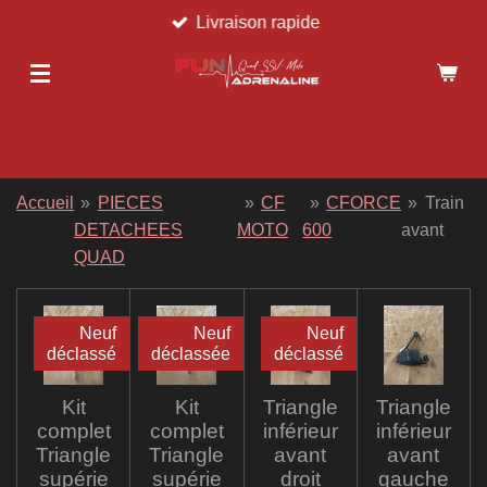
Livraison rapide
Passer
au
contenu
principal
Accueil
»
PIECES
»
CF
»
CFORCE
»
Train
DETACHEES
MOTO
600
avant
QUAD
Neuf
Neuf
Neuf
déclassé
déclassée
déclassé
Kit
Kit
Triangle
Triangle
complet
complet
inférieur
inférieur
Triangle
Triangle
avant
avant
supérie
supérie
droit
gauche