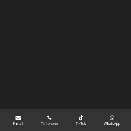
o
r
p
e
k
a
p
googlebd13ec162c580d7f.html
m
E-mail
Téléphone
TikTok
WhatsApp