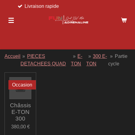
vraison rapide
Ret
Passer
au
contenu
principal
Accueil
»
PIECES
»
E-
»
300 E-
»
Partie
DETACHEES QUAD
TON
TON
cycle
Occasion
Châssis
E-TON
300
380,00 €