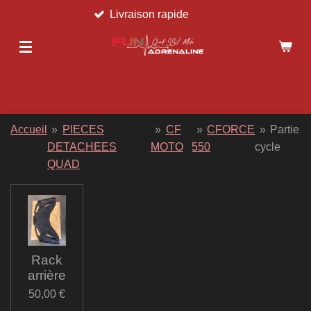
Livraison rapide
Passer
au
contenu
principal
Accueil
»
PIECES
»
CF
»
CFORCE
»
Partie
DETACHEES
MOTO
550
cycle
QUAD
Rack
arrière
50,00 €