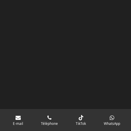
k
a
p
googlebd13ec162c580d7f.html
m
E-mail
Téléphone
TikTok
WhatsApp