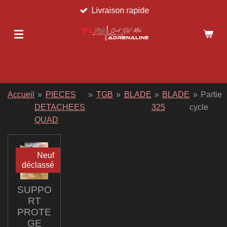
Livraison rapide
Passer
au
contenu
principal
Accueil
»
PIECES
»
TGB
»
BLADE
»
BLADE
»
Partie
DETACHEES
325
cycle
QUAD
Neuf
déclassé
SUPPO
RT
PROTE
GE