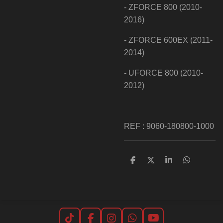
- ZFORCE 800 (2010-
2016)
- ZFORCE 600EX (2011-
2014)
- UFORCE 800 (2010-
2012)
REF : 9060-180800-1000
P
P
P
P
a
a
a
a
r
r
r
r
t
t
t
t
a
a
a
a
g
g
g
g
e
e
e
e
r
r
r
r
T
F
I
W
Y