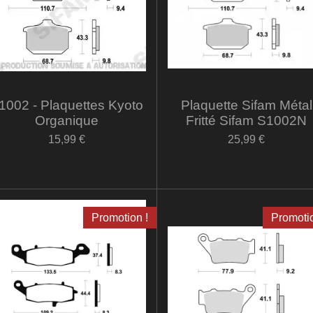
1002 - Plaquettes Kyoto
Plaquette Sifam Métal
Organique
Fritté Sifam S1002N
15,99 €
25,99 €
Promotion !
Promotio