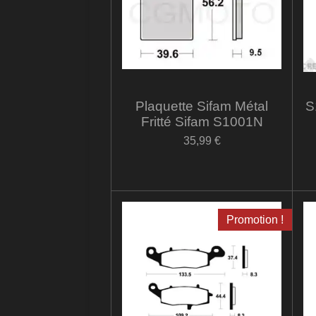
Plaquette Sifam Métal
S
Fritté Sifam S1001N
35,99 €
Promotion !