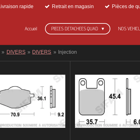
Livraison rapide
Retrait en magasin
Pièces de qu
Accueil
PIECES DETACHEES QUAD
NOS VEHIC
»
DIVERS
»
DIVERS
»
Injection