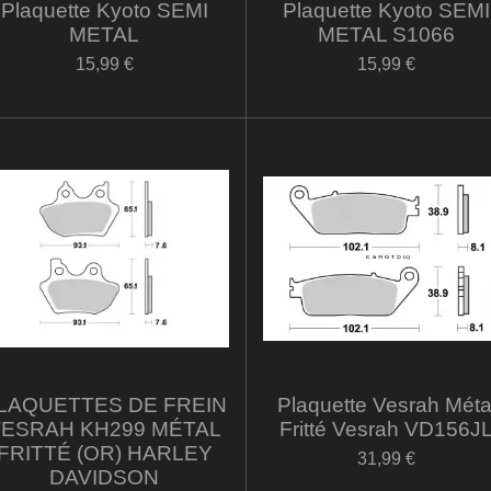
Plaquette Kyoto SEMI
Plaquette Kyoto SEMI
METAL
METAL S1066
15,99 €
15,99 €
LAQUETTES DE FREIN
Plaquette Vesrah Méta
VESRAH KH299 MÉTAL
Fritté Vesrah VD156J
FRITTÉ (OR) HARLEY
31,99 €
DAVIDSON