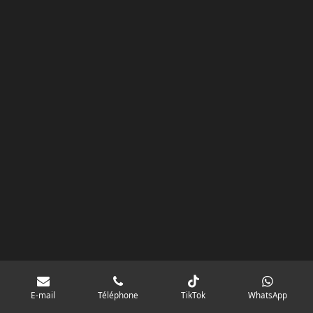
k
a
p
googlebd13ec162c580d7f.html
m
E-mail
Téléphone
TikTok
WhatsApp