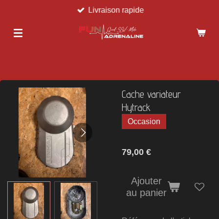
Livraison rapide
Passer
au
contenu
principal
Cache variateur
Hytrack
Occasion
79,00 €
Ajouter
au panier