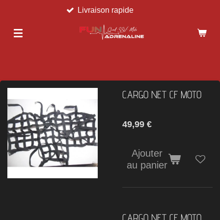
Livraison rapide
Passer
au
contenu
principal
CARGO NET CF MOTO
49,99 €
Ajouter
au panier
CARGO NET CF MOTO