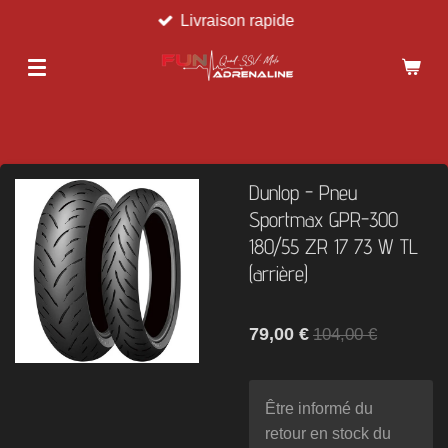
Livraison rapide
Passer
au
contenu
principal
Dunlop - Pneu
Sportmax GPR-300
180/55 ZR 17 73 W TL
(arrière)
79,00 €
104,00 €
Être informé du
retour en stock du