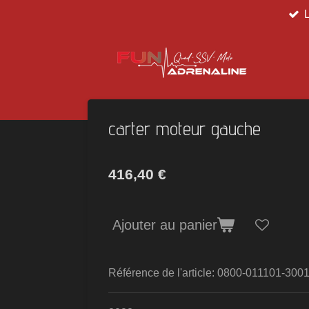
Passer
au
contenu
principal
carter moteur gauche
416,40 €
Ajouter au panier
Référence de l'article:
0800-011101-300