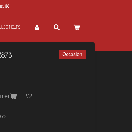
alité
ULES NEUFS
2873
Occasion
nier
873