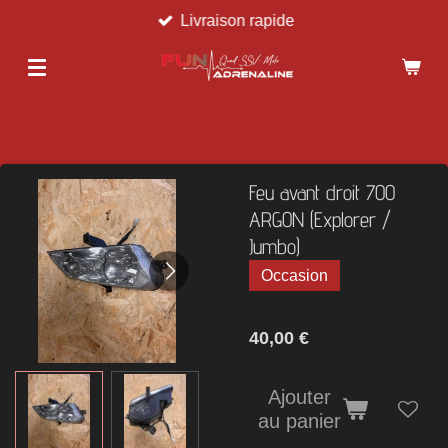
Livraison rapide
Passer
au
contenu
principal
Feu avant droit 7OO
ARGON (Explorer /
Jumbo)
Occasion
40,00 €
Ajouter
au panier