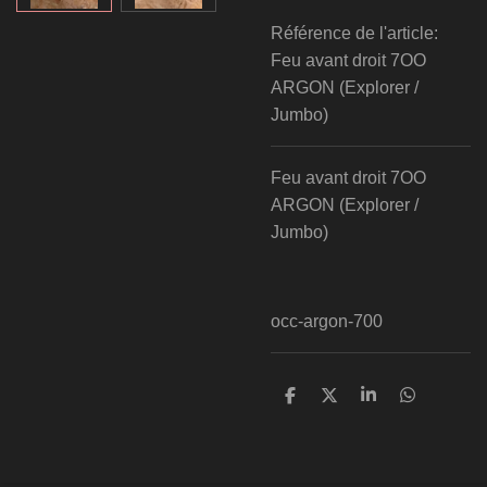
Référence de l'article:
Feu avant droit 7OO
ARGON (Explorer /
Jumbo)
Feu avant droit 7OO
ARGON (Explorer /
Jumbo)
occ-argon-700
P
P
P
P
a
a
a
a
r
r
r
r
t
t
t
t
a
a
a
a