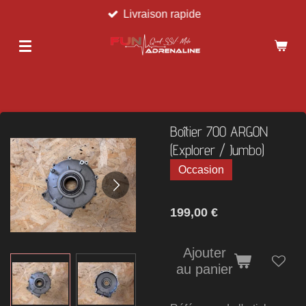
Livraison rapide
Passer
au
contenu
principal
Boîtier 7OO ARGON
(Explorer / Jumbo)
Occasion
199,00 €
Ajouter
au panier