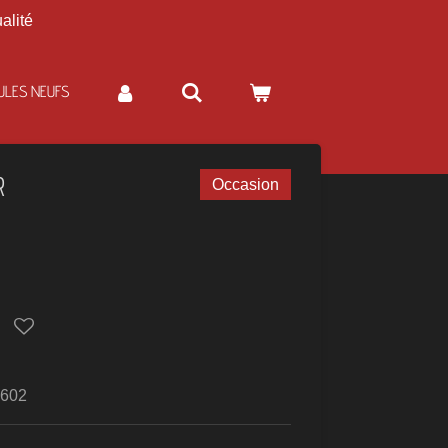
alité
ULES NEUFS
R
Occasion
602