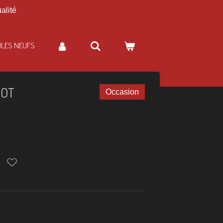
alité
ULES NEUFS
00T
Occasion